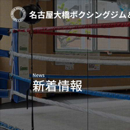
TOP
新着情報
ご予約
プライベートコース予約
News
レンタルスタジオ予約
新着情報
名古屋大橋ボクシングジムについて
大橋弘政プロフィール
スタッフ紹介
料金案内