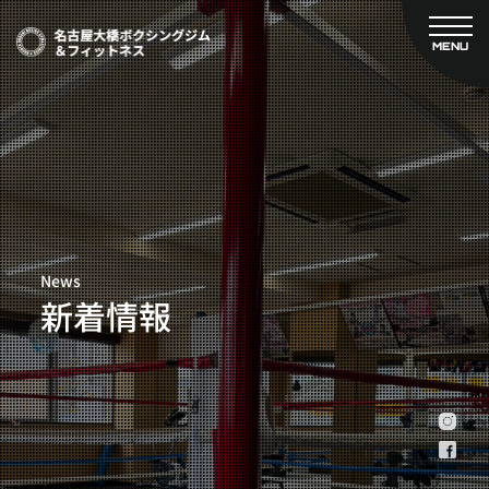
MENU
CLOSE
TOP
新着情報
ご予約
名古屋大橋ボクシングジムについて
プライベートコース予約
レンタルスタジオ予約
大橋弘政プロフィール
料金案内
スタッフ紹介
設備紹介
News
アクセス
新着情報
営業時間
トレーナー募集
スポンサー募集
大会チケット購入
キャンペーン