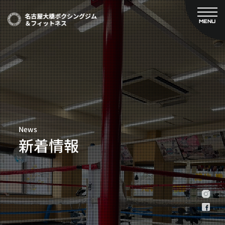
MENU
CLOSE
TOP
新着情報
ご予約
名古屋大橋ボクシングジムについて
プライベートコース予約
レンタルスタジオ予約
大橋弘政プロフィール
料金案内
スタッフ紹介
設備紹介
News
アクセス
新着情報
営業時間
トレーナー募集
スポンサー募集
大会チケット購入
キャンペーン