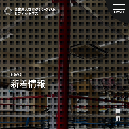
MENU
CLOSE
TOP
新着情報
ご予約
名古屋大橋ボクシングジムについて
プライベートコース予約
レンタルスタジオ予約
大橋弘政プロフィール
料金案内
スタッフ紹介
設備紹介
News
アクセス
新着情報
営業時間
トレーナー募集
スポンサー募集
大会チケット購入
キャンペーン