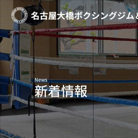
TOP
新着情報
ご予約
プライベートコース予約
News
レンタルスタジオ予約
新着情報
名古屋大橋ボクシングジムについて
大橋弘政プロフィール
スタッフ紹介
料金案内