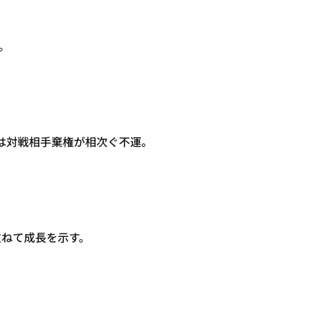
O。
は対戦相手棄権が相次ぐ不運。
重ねて成長を示す。