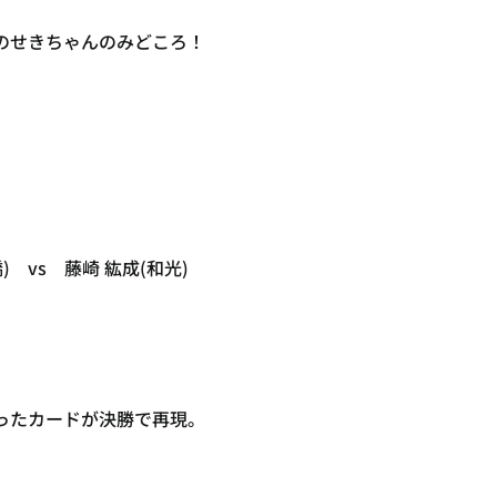
のせきちゃんのみどころ！
) vs 藤崎 紘成(和光)
ったカードが決勝で再現。