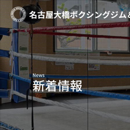
TOP
新着情報
ご予約
プライベートコース予約
News
レンタルスタジオ予約
新着情報
名古屋大橋ボクシングジムについて
大橋弘政プロフィール
スタッフ紹介
料金案内