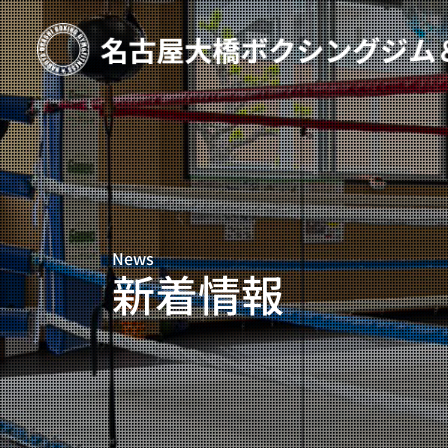
TOP
新着情報
ご予約
プライベートコース予約
News
レンタルスタジオ予約
新着情報
名古屋大橋ボクシングジムについて
大橋弘政プロフィール
スタッフ紹介
料金案内