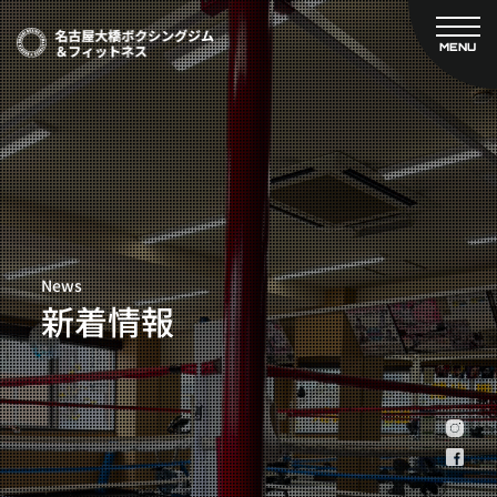
MENU
CLOSE
TOP
新着情報
ご予約
名古屋大橋ボクシングジムについて
プライベートコース予約
レンタルスタジオ予約
大橋弘政プロフィール
料金案内
スタッフ紹介
設備紹介
News
アクセス
新着情報
営業時間
トレーナー募集
スポンサー募集
大会チケット購入
キャンペーン