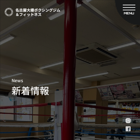
MENU
CLOSE
TOP
新着情報
ご予約
名古屋大橋ボクシングジムについて
プライベートコース予約
レンタルスタジオ予約
大橋弘政プロフィール
料金案内
スタッフ紹介
設備紹介
News
アクセス
新着情報
営業時間
トレーナー募集
スポンサー募集
大会チケット購入
キャンペーン