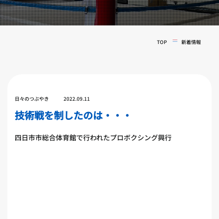
実戦コース
料金システム
フィットネスコース
選手紹介
料金システム
TOP
新着情報
よくある質問
YOUTUBE
BLOG
ビフォーアフター
プライバシーポリシー
よくある質問
日々のつぶやき
2022.09.11
技術戦を制したのは・・・
四日市市総合体育館で行われたプロボクシング興行