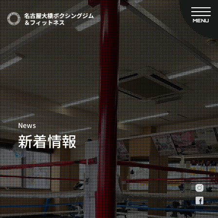
MENU
CLOSE
TOP
新着情報
ご予約
名古屋大橋ボクシングジムについて
プライベートコース予約
レンタルスタジオ予約
大橋弘政プロフィール
料金案内
スタッフ紹介
設備紹介
News
アクセス
新着情報
営業時間
トレーナー募集
スポンサー募集
大会チケット購入
キャンペーン