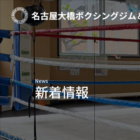
TOP
新着情報
ご予約
プライベートコース予約
News
レンタルスタジオ予約
新着情報
名古屋大橋ボクシングジムについて
大橋弘政プロフィール
スタッフ紹介
料金案内