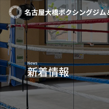
TOP
新着情報
ご予約
プライベートコース予約
News
レンタルスタジオ予約
新着情報
名古屋大橋ボクシングジムについて
大橋弘政プロフィール
スタッフ紹介
料金案内