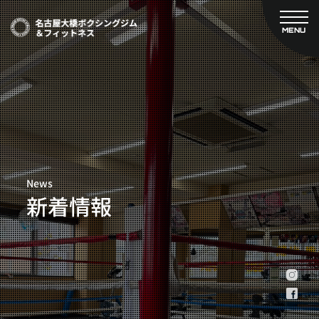
MENU
CLOSE
TOP
新着情報
ご予約
名古屋大橋ボクシングジムについて
プライベートコース予約
レンタルスタジオ予約
大橋弘政プロフィール
料金案内
スタッフ紹介
設備紹介
News
アクセス
新着情報
営業時間
トレーナー募集
スポンサー募集
大会チケット購入
キャンペーン