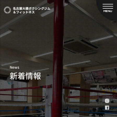
MENU
CLOSE
TOP
新着情報
ご予約
名古屋大橋ボクシングジムについて
プライベートコース予約
レンタルスタジオ予約
大橋弘政プロフィール
料金案内
スタッフ紹介
設備紹介
News
アクセス
新着情報
営業時間
トレーナー募集
スポンサー募集
大会チケット購入
キャンペーン