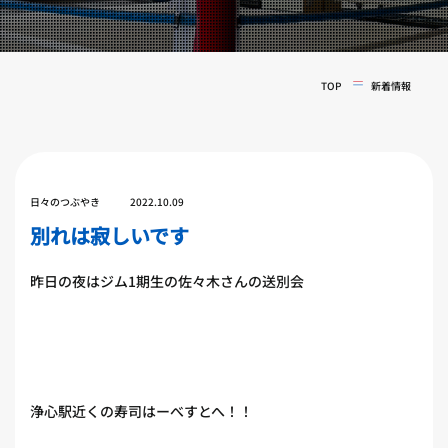
実戦コース
料金システム
フィットネスコース
選手紹介
料金システム
TOP
新着情報
よくある質問
YOUTUBE
BLOG
ビフォーアフター
プライバシーポリシー
よくある質問
日々のつぶやき
2022.10.09
別れは寂しいです
昨日の夜はジム1期生の佐々木さんの送別会
浄心駅近くの寿司はーべすとへ！！