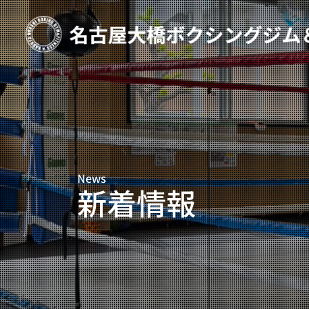
TOP
新着情報
ご予約
プライベートコース予約
News
レンタルスタジオ予約
新着情報
名古屋大橋ボクシングジムについて
大橋弘政プロフィール
スタッフ紹介
料金案内