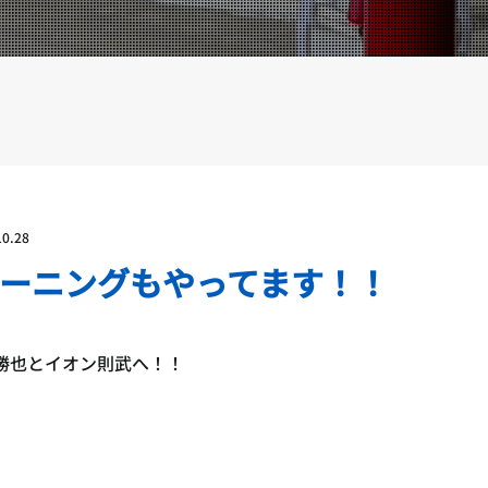
YOUTUBE
BLOG
10.28
ーニングもやってます！！
勝也とイオン則武へ！！