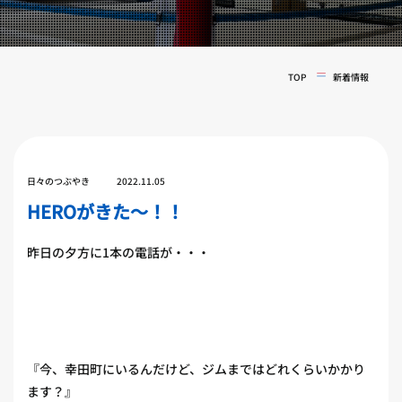
実戦コース
料金システム
フィットネスコース
選手紹介
料金システム
TOP
新着情報
よくある質問
YOUTUBE
BLOG
ビフォーアフター
プライバシーポリシー
よくある質問
日々のつぶやき
2022.11.05
HEROがきた〜！！
昨日の夕方に1本の電話が・・・
『今、幸田町にいるんだけど、ジムまではどれくらいかかり
ます？』