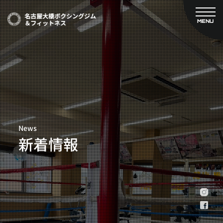
MENU
CLOSE
TOP
新着情報
ご予約
名古屋大橋ボクシングジムについて
プライベートコース予約
レンタルスタジオ予約
大橋弘政プロフィール
料金案内
スタッフ紹介
設備紹介
News
アクセス
新着情報
営業時間
トレーナー募集
スポンサー募集
大会チケット購入
キャンペーン