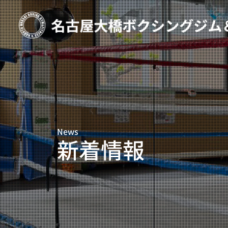
TOP
新着情報
ご予約
プライベートコース予約
News
レンタルスタジオ予約
新着情報
名古屋大橋ボクシングジムについて
大橋弘政プロフィール
スタッフ紹介
料金案内