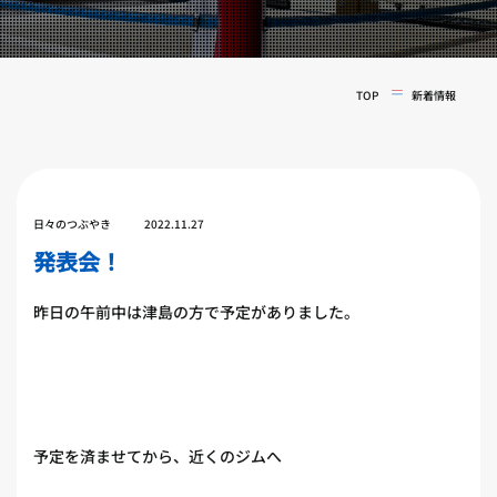
実戦コース
料金システム
フィットネスコース
選手紹介
料金システム
TOP
新着情報
よくある質問
YOUTUBE
BLOG
ビフォーアフター
プライバシーポリシー
よくある質問
日々のつぶやき
2022.11.27
発表会！
昨日の午前中は津島の方で予定がありました。
予定を済ませてから、近くのジムへ