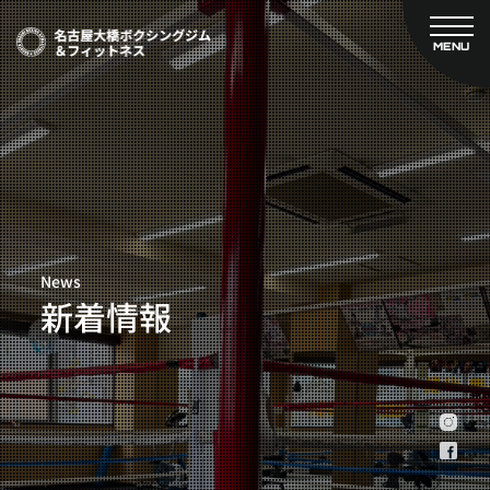
MENU
CLOSE
TOP
新着情報
ご予約
名古屋大橋ボクシングジムについて
プライベートコース予約
レンタルスタジオ予約
大橋弘政プロフィール
料金案内
スタッフ紹介
設備紹介
News
アクセス
新着情報
営業時間
トレーナー募集
スポンサー募集
大会チケット購入
キャンペーン