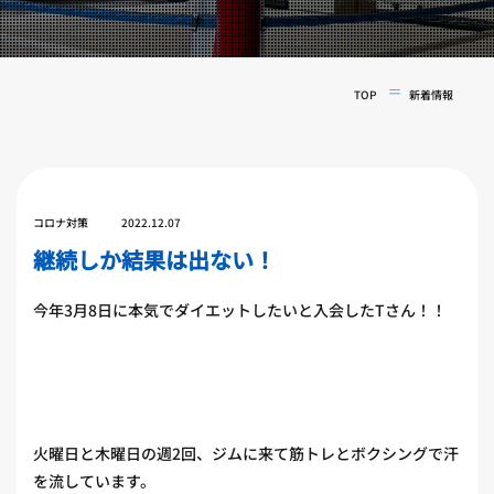
実戦コース
料金システム
フィットネスコース
選手紹介
料金システム
TOP
新着情報
よくある質問
YOUTUBE
BLOG
ビフォーアフター
プライバシーポリシー
よくある質問
コロナ対策
2022.12.07
継続しか結果は出ない！
今年3月8日に本気でダイエットしたいと入会したTさん！！
火曜日と木曜日の週2回、ジムに来て筋トレとボクシングで汗
を流しています。