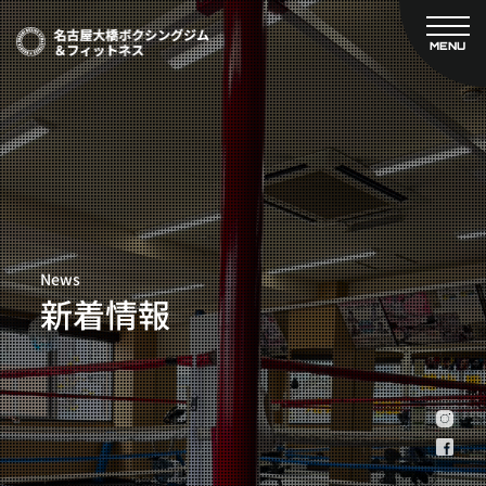
MENU
CLOSE
TOP
新着情報
ご予約
名古屋大橋ボクシングジムについて
プライベートコース予約
レンタルスタジオ予約
大橋弘政プロフィール
料金案内
スタッフ紹介
設備紹介
News
アクセス
新着情報
営業時間
トレーナー募集
スポンサー募集
大会チケット購入
キャンペーン