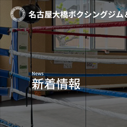
TOP
新着情報
ご予約
プライベートコース予約
News
レンタルスタジオ予約
新着情報
名古屋大橋ボクシングジムについて
大橋弘政プロフィール
スタッフ紹介
料金案内