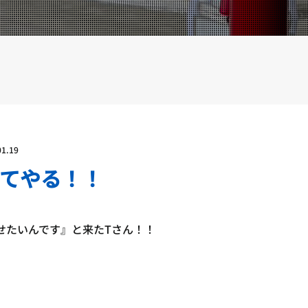
YOUTUBE
BLOG
01.19
てやる！！
せたいんです』と来たTさん！！