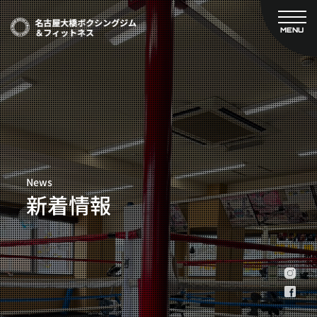
MENU
CLOSE
TOP
新着情報
ご予約
名古屋大橋ボクシングジムについて
プライベートコース予約
レンタルスタジオ予約
大橋弘政プロフィール
料金案内
スタッフ紹介
設備紹介
News
アクセス
新着情報
営業時間
トレーナー募集
スポンサー募集
大会チケット購入
キャンペーン