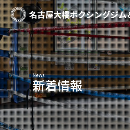
TOP
新着情報
ご予約
プライベートコース予約
News
レンタルスタジオ予約
新着情報
名古屋大橋ボクシングジムについて
大橋弘政プロフィール
スタッフ紹介
料金案内