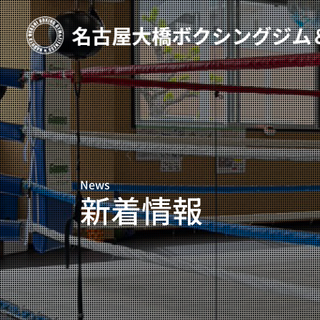
TOP
新着情報
ご予約
プライベートコース予約
News
レンタルスタジオ予約
新着情報
名古屋大橋ボクシングジムについて
大橋弘政プロフィール
スタッフ紹介
料金案内