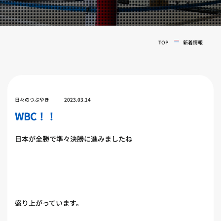
実戦コース
料金システム
フィットネスコース
選手紹介
料金システム
TOP
新着情報
よくある質問
YOUTUBE
BLOG
ビフォーアフター
プライバシーポリシー
よくある質問
日々のつぶやき
2023.03.14
WBC！！
日本が全勝で準々決勝に進みましたね
盛り上がっています。