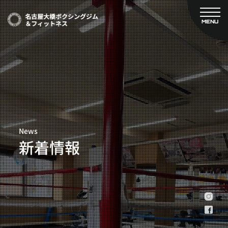
MENU
CLOSE
TOP
新着情報
ご予約
名古屋大橋ボクシングジムについて
プライベートコース予約
レンタルスタジオ予約
大橋弘政プロフィール
料金案内
スタッフ紹介
設備紹介
News
アクセス
新着情報
営業時間
トレーナー募集
スポンサー募集
大会チケット購入
キャンペーン