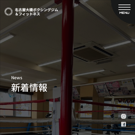
MENU
CLOSE
TOP
新着情報
ご予約
名古屋大橋ボクシングジムについて
プライベートコース予約
レンタルスタジオ予約
大橋弘政プロフィール
料金案内
スタッフ紹介
設備紹介
News
アクセス
新着情報
営業時間
トレーナー募集
スポンサー募集
大会チケット購入
キャンペーン