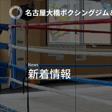
TOP
新着情報
ご予約
プライベートコース予約
News
レンタルスタジオ予約
新着情報
名古屋大橋ボクシングジムについて
大橋弘政プロフィール
スタッフ紹介
料金案内