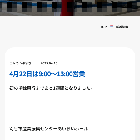
実戦コース
料金システム
フィットネスコース
選手紹介
料金システム
TOP
新着情報
よくある質問
YOUTUBE
BLOG
ビフォーアフター
プライバシーポリシー
よくある質問
日々のつぶやき
2023.04.15
4月22日は9:00〜13:00営業
初の単独興行まであと1週間となりました。
刈谷市産業振興センターあいおいホール