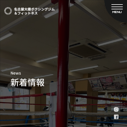
MENU
CLOSE
TOP
新着情報
ご予約
名古屋大橋ボクシングジムについて
プライベートコース予約
レンタルスタジオ予約
大橋弘政プロフィール
料金案内
スタッフ紹介
設備紹介
News
アクセス
新着情報
営業時間
トレーナー募集
スポンサー募集
大会チケット購入
キャンペーン