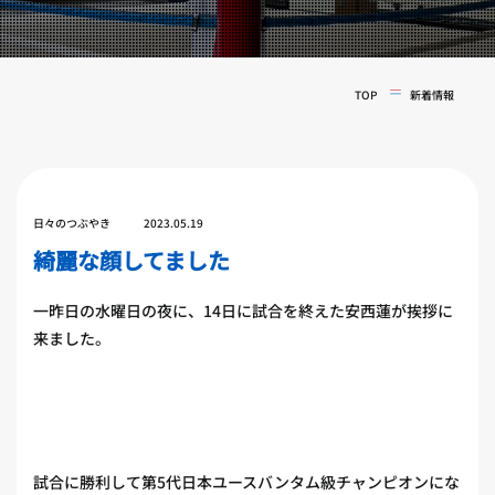
実戦コース
料金システム
フィットネスコース
選手紹介
料金システム
TOP
新着情報
よくある質問
YOUTUBE
BLOG
ビフォーアフター
プライバシーポリシー
よくある質問
日々のつぶやき
2023.05.19
綺麗な顔してました
一昨日の水曜日の夜に、14日に試合を終えた安西蓮が挨拶に
来ました。
試合に勝利して第5代日本ユースバンタム級チャンピオンにな