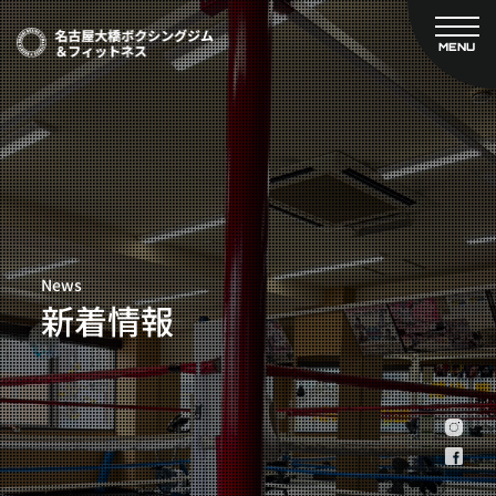
MENU
CLOSE
TOP
新着情報
ご予約
名古屋大橋ボクシングジムについて
プライベートコース予約
レンタルスタジオ予約
大橋弘政プロフィール
料金案内
スタッフ紹介
設備紹介
News
アクセス
新着情報
営業時間
トレーナー募集
スポンサー募集
大会チケット購入
キャンペーン