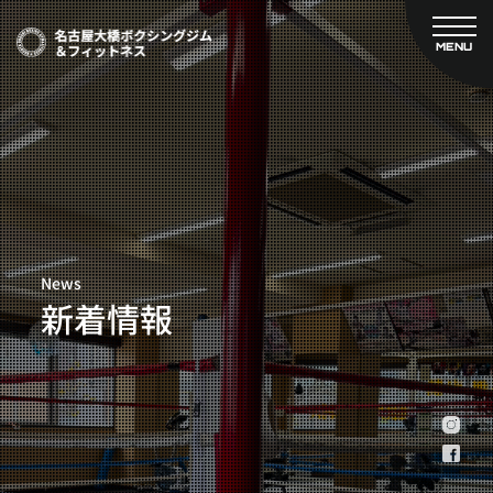
MENU
CLOSE
TOP
新着情報
ご予約
名古屋大橋ボクシングジムについて
プライベートコース予約
レンタルスタジオ予約
大橋弘政プロフィール
料金案内
スタッフ紹介
設備紹介
News
アクセス
新着情報
営業時間
トレーナー募集
スポンサー募集
大会チケット購入
キャンペーン