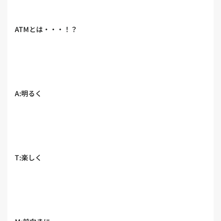
ATMとは・・・！？
A:明るく
T:楽しく