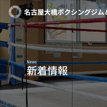
TOP
新着情報
ご予約
プライベートコース予約
News
レンタルスタジオ予約
新着情報
名古屋大橋ボクシングジムについて
大橋弘政プロフィール
スタッフ紹介
料金案内