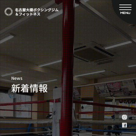
MENU
CLOSE
TOP
新着情報
ご予約
名古屋大橋ボクシングジムについて
プライベートコース予約
レンタルスタジオ予約
大橋弘政プロフィール
料金案内
スタッフ紹介
設備紹介
News
アクセス
新着情報
営業時間
トレーナー募集
スポンサー募集
大会チケット購入
キャンペーン