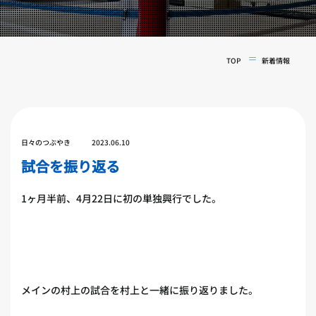
実戦コース
料金システム
フィットネスコース
選手紹介
料金システム
TOP
新着情報
よくある質問
YOUTUBE
BLOG
ビフォーアフター
プライバシーポリシー
よくある質問
日々のつぶやき
2023.06.10
試合を振り返る
1ヶ月半前、4月22日に初の単独興行でした。
メインの村上の試合を村上と一緒に振り返りました。