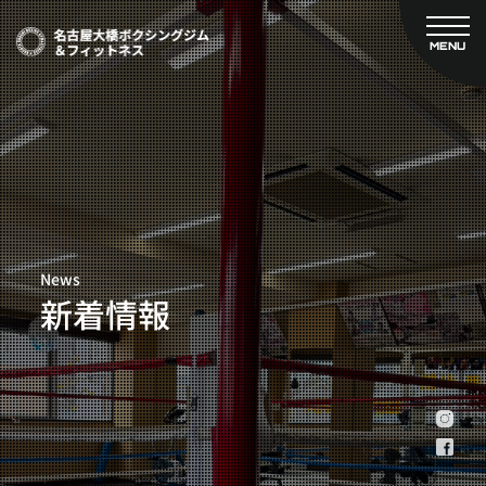
MENU
CLOSE
TOP
新着情報
ご予約
名古屋大橋ボクシングジムについて
プライベートコース予約
レンタルスタジオ予約
大橋弘政プロフィール
料金案内
スタッフ紹介
設備紹介
News
アクセス
新着情報
営業時間
トレーナー募集
スポンサー募集
大会チケット購入
キャンペーン