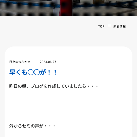
実戦コース
料金システム
フィットネスコース
選手紹介
料金システム
TOP
新着情報
よくある質問
YOUTUBE
BLOG
ビフォーアフター
プライバシーポリシー
よくある質問
日々のつぶやき
2023.06.27
早くも◯◯が！！
昨日の朝、ブログを作成していましたら・・・
外からセミの声が・・・