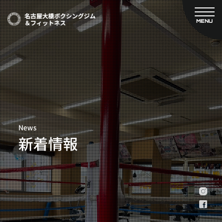
MENU
CLOSE
TOP
新着情報
ご予約
名古屋大橋ボクシングジムについて
プライベートコース予約
レンタルスタジオ予約
大橋弘政プロフィール
料金案内
スタッフ紹介
設備紹介
News
アクセス
新着情報
営業時間
トレーナー募集
スポンサー募集
大会チケット購入
キャンペーン