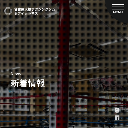
MENU
CLOSE
TOP
新着情報
ご予約
名古屋大橋ボクシングジムについて
プライベートコース予約
レンタルスタジオ予約
大橋弘政プロフィール
料金案内
スタッフ紹介
設備紹介
News
アクセス
新着情報
営業時間
トレーナー募集
スポンサー募集
大会チケット購入
キャンペーン