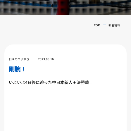
実戦コース
料金システム
フィットネスコース
選手紹介
料金システム
TOP
新着情報
よくある質問
YOUTUBE
BLOG
ビフォーアフター
プライバシーポリシー
よくある質問
日々のつぶやき
2023.08.16
剛腕！
いよいよ4日後に迫った中日本新人王決勝戦！