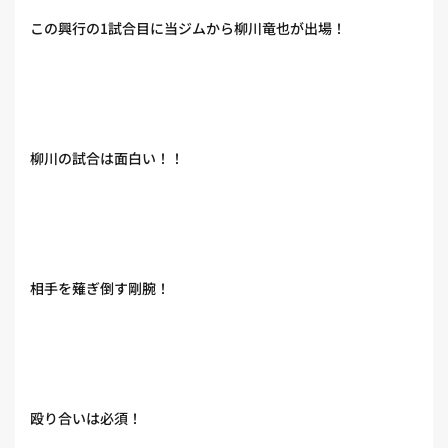
この興行の1試合目に当ジムから柳川竜也が出場！
柳川の試合は面白い！！
相手を薙ぎ倒す剛腕！
殴り合いは必須！