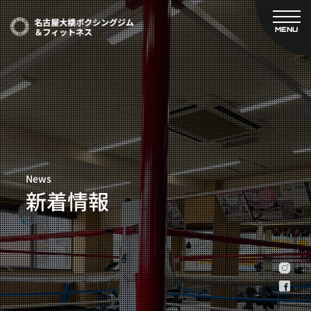
MENU
CLOSE
TOP
新着情報
ご予約
名古屋大橋ボクシングジムについて
プライベートコース予約
レンタルスタジオ予約
大橋弘政プロフィール
料金案内
スタッフ紹介
設備紹介
News
アクセス
新着情報
営業時間
トレーナー募集
スポンサー募集
大会チケット購入
キャンペーン