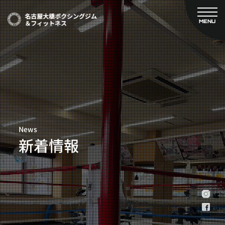
MENU
CLOSE
TOP
新着情報
ご予約
名古屋大橋ボクシングジムについて
プライベートコース予約
レンタルスタジオ予約
大橋弘政プロフィール
料金案内
スタッフ紹介
設備紹介
News
アクセス
新着情報
営業時間
トレーナー募集
スポンサー募集
大会チケット購入
キャンペーン