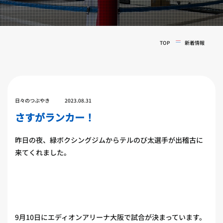
実戦コース
料金システム
フィットネスコース
選手紹介
料金システム
TOP
新着情報
よくある質問
YOUTUBE
BLOG
ビフォーアフター
プライバシーポリシー
よくある質問
日々のつぶやき
2023.08.31
さすがランカー！
昨日の夜、緑ボクシングジムからテルのび太選手が出稽古に
来てくれました。
9月10日にエディオンアリーナ大阪で試合が決まっています。