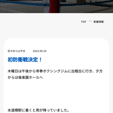
実戦コース
料金システム
フィットネスコース
選手紹介
料金システム
TOP
新着情報
よくある質問
YOUTUBE
BLOG
ビフォーアフター
プライバシーポリシー
よくある質問
日々のつぶやき
2023.09.24
初防衛戦決定！
木曜日は午後から帝拳ボクシングジムに出稽古に行き、夕方
からは後楽園ホールへ
水道橋駅に着くと雨が降っていました。