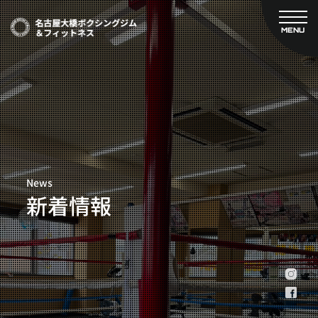
MENU
CLOSE
TOP
新着情報
ご予約
名古屋大橋ボクシングジムについて
プライベートコース予約
レンタルスタジオ予約
大橋弘政プロフィール
料金案内
スタッフ紹介
設備紹介
News
アクセス
新着情報
営業時間
トレーナー募集
スポンサー募集
大会チケット購入
キャンペーン