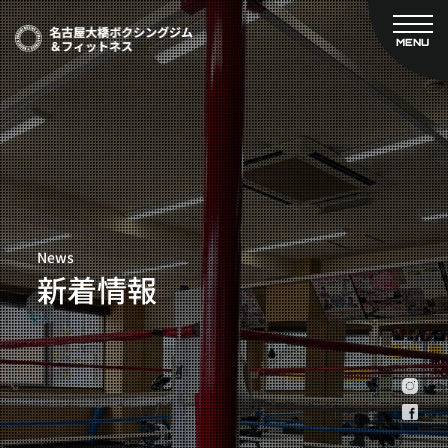
MENU
CLOSE
TOP
新着情報
ご予約
名古屋大橋ボクシングジムについて
プライベートコース予約
レンタルスタジオ予約
大橋弘政プロフィール
料金案内
スタッフ紹介
設備紹介
News
アクセス
新着情報
営業時間
トレーナー募集
スポンサー募集
大会チケット購入
キャンペーン