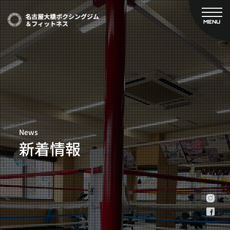
MENU
CLOSE
TOP
新着情報
ご予約
名古屋大橋ボクシングジムについて
プライベートコース予約
レンタルスタジオ予約
大橋弘政プロフィール
料金案内
スタッフ紹介
設備紹介
News
アクセス
新着情報
営業時間
トレーナー募集
スポンサー募集
大会チケット購入
キャンペーン