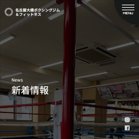
MENU
CLOSE
TOP
新着情報
ご予約
名古屋大橋ボクシングジムについて
プライベートコース予約
レンタルスタジオ予約
大橋弘政プロフィール
料金案内
スタッフ紹介
設備紹介
News
アクセス
新着情報
営業時間
トレーナー募集
スポンサー募集
大会チケット購入
キャンペーン