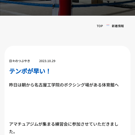
実戦コース
料金システム
フィットネスコース
選手紹介
料金システム
TOP
新着情報
よくある質問
YOUTUBE
BLOG
ビフォーアフター
プライバシーポリシー
よくある質問
日々のつぶやき
2023.10.29
テンポが早い！
昨日は朝から名古屋工学院のボクシング場がある体育館へ
アマチュアジムが集まる練習会に参加させていただきまし
た。