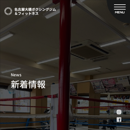
MENU
CLOSE
TOP
新着情報
ご予約
名古屋大橋ボクシングジムについて
プライベートコース予約
レンタルスタジオ予約
大橋弘政プロフィール
料金案内
スタッフ紹介
設備紹介
News
アクセス
新着情報
営業時間
トレーナー募集
スポンサー募集
大会チケット購入
キャンペーン