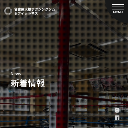
MENU
CLOSE
TOP
新着情報
ご予約
名古屋大橋ボクシングジムについて
プライベートコース予約
レンタルスタジオ予約
大橋弘政プロフィール
料金案内
スタッフ紹介
設備紹介
News
アクセス
新着情報
営業時間
トレーナー募集
スポンサー募集
大会チケット購入
キャンペーン