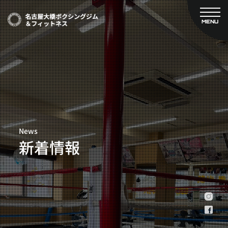
MENU
CLOSE
TOP
新着情報
ご予約
名古屋大橋ボクシングジムについて
プライベートコース予約
レンタルスタジオ予約
大橋弘政プロフィール
料金案内
スタッフ紹介
設備紹介
News
アクセス
新着情報
営業時間
トレーナー募集
スポンサー募集
大会チケット購入
キャンペーン