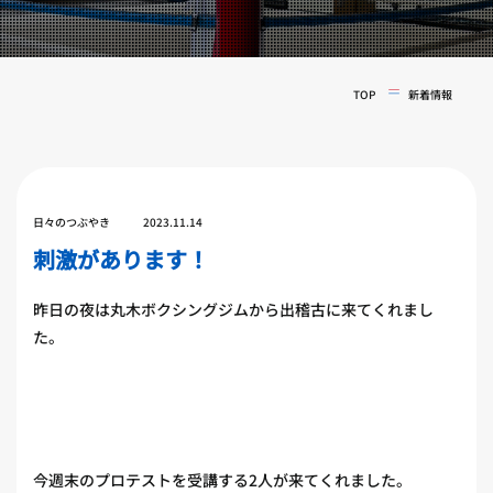
実戦コース
料金システム
フィットネスコース
選手紹介
料金システム
TOP
新着情報
よくある質問
YOUTUBE
BLOG
ビフォーアフター
プライバシーポリシー
よくある質問
日々のつぶやき
2023.11.14
刺激があります！
昨日の夜は丸木ボクシングジムから出稽古に来てくれまし
た。
今週末のプロテストを受講する2人が来てくれました。