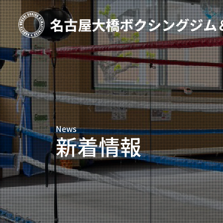
TOP
新着情報
ご予約
プライベートコース予約
News
レンタルスタジオ予約
新着情報
名古屋大橋ボクシングジムについて
大橋弘政プロフィール
スタッフ紹介
料金案内