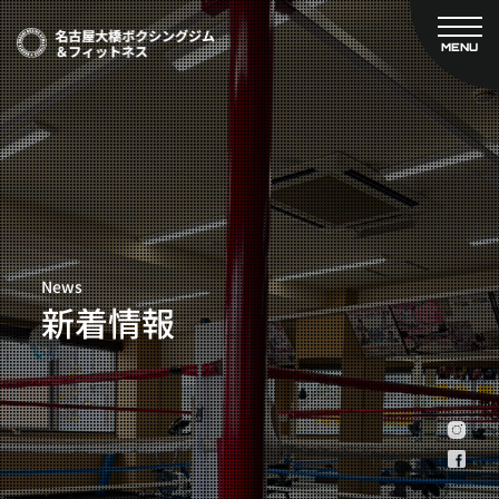
MENU
CLOSE
TOP
新着情報
ご予約
名古屋大橋ボクシングジムについて
プライベートコース予約
レンタルスタジオ予約
大橋弘政プロフィール
料金案内
スタッフ紹介
設備紹介
News
アクセス
新着情報
営業時間
トレーナー募集
スポンサー募集
大会チケット購入
キャンペーン