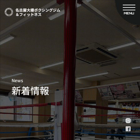
MENU
CLOSE
TOP
新着情報
ご予約
名古屋大橋ボクシングジムについて
プライベートコース予約
レンタルスタジオ予約
大橋弘政プロフィール
料金案内
スタッフ紹介
設備紹介
News
アクセス
新着情報
営業時間
トレーナー募集
スポンサー募集
大会チケット購入
キャンペーン