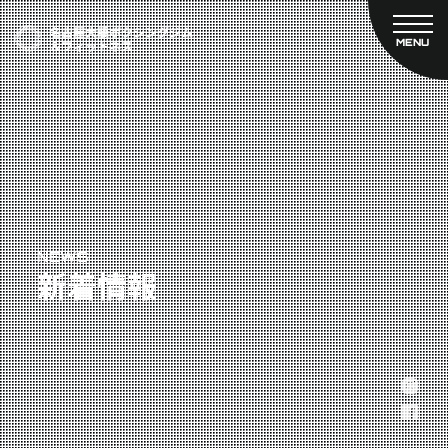
MENU
CLOSE
TOP
新着情報
ご予約
名古屋大橋ボクシングジムについて
プライベートコース予約
レンタルスタジオ予約
大橋弘政プロフィール
料金案内
スタッフ紹介
設備紹介
アクセス
NEWS
新着情報
営業時間
トレーナー募集
スポンサー募集
大会チケット購入
キャンペーン