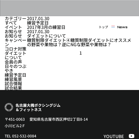
実戦コース
料金システム
フィットネスコース
カテゴリー
2017.01.30
選手紹介
すべて
練習予定日
料金システム
イベント
2017年3月の練習日
トップ
News
よくある質問
YOUTUBE
BLOG
お知らせ
2017.01.30
ビフォーアフター
お知らせ
ダイエットについて
キャンペー
糖質制限ダイエット④糖質制限ダイエットにオススメ
プライバシーポリシー
よくある質問
ン
の野菜や果物は？逆にNGな野菜や果物は？
コロナ対策
1
ダイエット
について
会員の声
日々のつぶ
やき
練習予定日
練習風景
試合情報
試合結果
〒451-0063 愛知県名古屋市西区押切2丁目8-14
小川ビル2Ｆ
TEL 052-532-0084
YOUTUBE