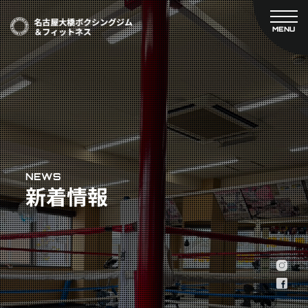
MENU
CLOSE
TOP
新着情報
ご予約
名古屋大橋ボクシングジムについて
プライベートコース予約
レンタルスタジオ予約
大橋弘政プロフィール
料金案内
スタッフ紹介
設備紹介
アクセス
NEWS
新着情報
営業時間
トレーナー募集
スポンサー募集
大会チケット購入
キャンペーン