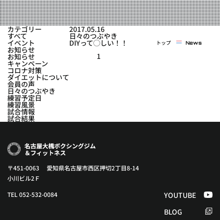
実戦コース
料金システム
フィットネスコース
カテゴリー
2017.05.16
選手紹介
すべて
日々のつぶやき
料金システム
イベント
DIYって◯しい！！
トップ
News
よくある質問
YOUTUBE
BLOG
お知らせ
ビフォーアフター
1
お知らせ
キャンペーン
プライバシーポリシー
よくある質問
コロナ対策
ダイエットについて
会員の声
日々のつぶやき
練習予定日
練習風景
試合情報
試合結果
〒451-0063 愛知県名古屋市西区押切2丁目8-14
小川ビル2Ｆ
TEL 052-532-0084
YOUTUBE
BLOG