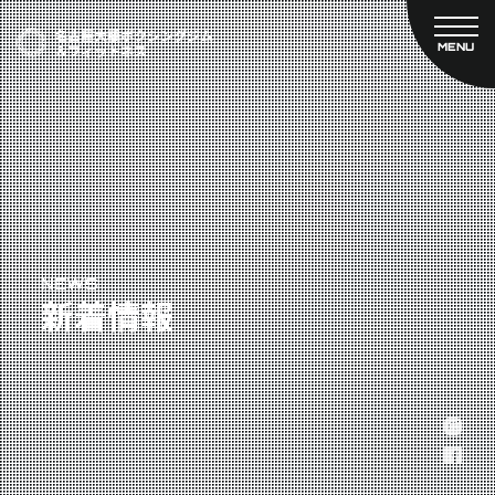
MENU
CLOSE
TOP
新着情報
ご予約
名古屋大橋ボクシングジムについて
プライベートコース予約
レンタルスタジオ予約
大橋弘政プロフィール
料金案内
スタッフ紹介
設備紹介
アクセス
NEWS
新着情報
営業時間
トレーナー募集
スポンサー募集
大会チケット購入
キャンペーン