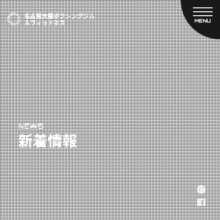
MENU
CLOSE
TOP
新着情報
ご予約
名古屋大橋ボクシングジムについて
プライベートコース予約
レンタルスタジオ予約
大橋弘政プロフィール
料金案内
スタッフ紹介
設備紹介
アクセス
NEWS
新着情報
営業時間
トレーナー募集
スポンサー募集
大会チケット購入
キャンペーン