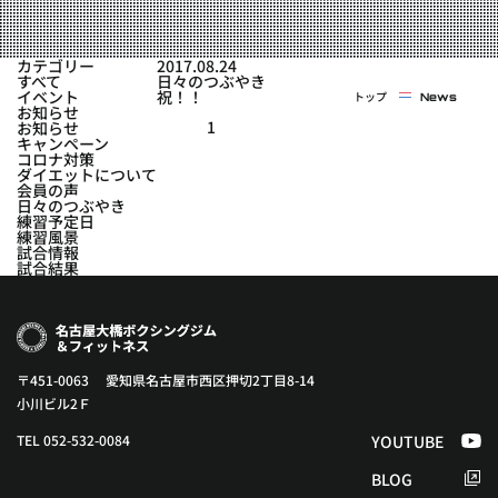
実戦コース
料金システム
フィットネスコース
カテゴリー
2017.08.24
選手紹介
すべて
日々のつぶやき
料金システム
イベント
祝！！
トップ
News
よくある質問
YOUTUBE
BLOG
お知らせ
ビフォーアフター
1
お知らせ
キャンペーン
プライバシーポリシー
よくある質問
コロナ対策
ダイエットについて
会員の声
日々のつぶやき
練習予定日
練習風景
試合情報
試合結果
〒451-0063 愛知県名古屋市西区押切2丁目8-14
小川ビル2Ｆ
TEL 052-532-0084
YOUTUBE
BLOG